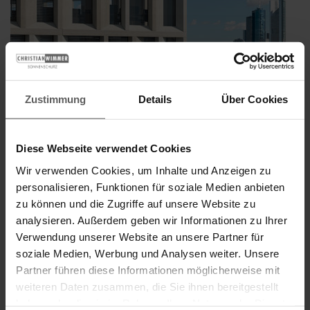
Zustimmung
Details
Über Cookies
Diese Webseite verwendet Cookies
Wir verwenden Cookies, um Inhalte und Anzeigen zu
personalisieren, Funktionen für soziale Medien anbieten
zu können und die Zugriffe auf unsere Website zu
WAREMA Windra Flachlamelle:
analysieren. Außerdem geben wir Informationen zu Ihrer
Windstabilität hat einen Namen
Verwendung unserer Website an unsere Partner für
Veröffentlicht
1. August 2023
soziale Medien, Werbung und Analysen weiter. Unsere
am
Sie wohnen in einer windexponierten Lage und möchten trotzdem
Partner führen diese Informationen möglicherweise mit
nicht auf ein Wohlfühlklima verzichten? Trotz zunehmender
weiteren Daten zusammen, die Sie ihnen bereitgestellt
Stürme durch ein raueres Klima möchten Sie Ihre Außenjalousien
haben oder die sie im Rahmen Ihrer Nutzung der Dienste
nutzen können? Die Windra Flachlamelle von WAREMA verschafft