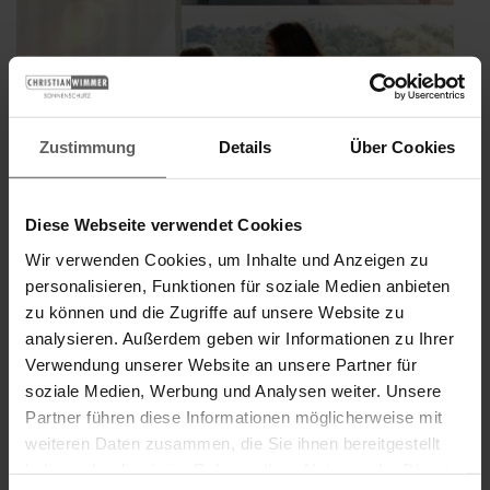
Zustimmung
Details
Über Cookies
Diese Webseite verwendet Cookies
Wir verwenden Cookies, um Inhalte und Anzeigen zu
personalisieren, Funktionen für soziale Medien anbieten
zu können und die Zugriffe auf unsere Website zu
Tageslicht ist der Rhythmus des Lebens
analysieren. Außerdem geben wir Informationen zu Ihrer
Veröffentlicht
Verwendung unserer Website an unsere Partner für
14. Februar 2022
am
soziale Medien, Werbung und Analysen weiter. Unsere
Tageslicht hat eine besondere Wirkung auf uns Menschen. Umso
Partner führen diese Informationen möglicherweise mit
besser, wenn man es nach den eigenen Bedürfnissen steuern
kann. Egal, ob Sie Ihre Wohnräume hell durchleuchten möchten
weiteren Daten zusammen, die Sie ihnen bereitgestellt
oder konzentriert arbeiten müssen – mit Außenjalousien von
haben oder die sie im Rahmen Ihrer Nutzung der Dienste