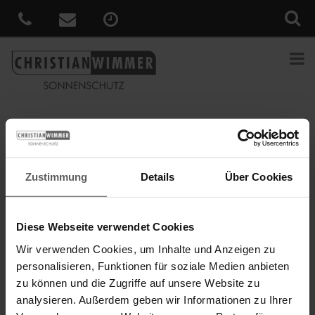
Sie sind hier:
Home
»
News
»
Zetra – die neue Lamelle für
Außenjalousien im modernen, geradlinigen Design
Veröffentlicht
Zustimmung
Details
Über Cookies
17. Dezember 2021
am
Zetra – die neue Lamelle für
Außenjalousien im modernen,
geradlinigen Design
Diese Webseite verwendet Cookies
Wir verwenden Cookies, um Inhalte und Anzeigen zu
Modern geradlinig. Einzigartig flexibel. Die neue Zetra Lamelle
personalisieren, Funktionen für soziale Medien anbieten
von WAREMA passt sich mit ihrer geradlinigen Geometrie
zu können und die Zugriffe auf unsere Website zu
harmonisch in die moderne Fassade ein. Neben einem optimalen
analysieren. Außerdem geben wir Informationen zu Ihrer
Hitze-, Blend- und Sichtschutz bietet die neue Lamelle auch eine