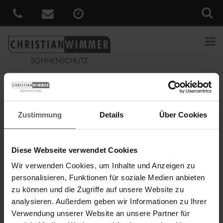
Sie sind hier:
Home
»
News
»
Genießen Sie lange
Sommerabende in individueller Lichtstimmung
Zustimmung
Details
Über Cookies
Veröffentlicht
23. März 2018
am
Genießen Sie lange Sommerabende in
individueller Lichtstimmung
Diese Webseite verwendet Cookies
Wir verwenden Cookies, um Inhalte und Anzeigen zu
Unsere Terrassen-Markisen bieten jede Menge Platz für
personalisieren, Funktionen für soziale Medien anbieten
Individualität. Sie schaffen einen behaglichen Schattenplatz für die
zu können und die Zugriffe auf unsere Website zu
ganze Familie und verlängern in den Abendstunden Ihre
analysieren. Außerdem geben wir Informationen zu Ihrer
wohlverdiente Zeit auf der Terrasse. Wie? Attraktive
Ausstattungsextras wie integrierte Beleuchtung oder Heizstrahler
Verwendung unserer Website an unsere Partner für