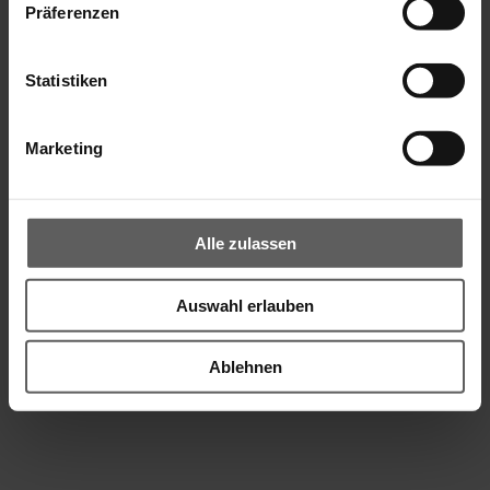
Präferenzen
Statistiken
Marketing
Alle zulassen
Auswahl erlauben
Rollladenpanzer aus Kunststoff
Die preisgünstige Alternative für kleine und mittlere Fenster
Ablehnen
Profilhöhen: 37, 53 und 55 mm