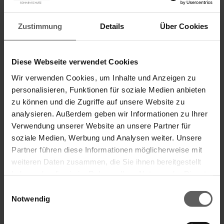
Zustimmung
Details
Über Cookies
Diese Webseite verwendet Cookies
Rollladenpanzer aus Aluminium
Wir verwenden Cookies, um Inhalte und Anzeigen zu
Extrem widerstandsfähig und langlebig – für mittlere und
personalisieren, Funktionen für soziale Medien anbieten
große Fenster
zu können und die Zugriffe auf unsere Website zu
Profilhöhen: 37, 44, 53 und 56 mm
analysieren. Außerdem geben wir Informationen zu Ihrer
Doppelwandig, ausgeschäumt
Verwendung unserer Website an unsere Partner für
A 37, 44, 53 auch in glatter Ausführung möglich für eine
soziale Medien, Werbung und Analysen weiter. Unsere
cleanes Fassadenbild (passt optisch perfekt zur Zetra
Partner führen diese Informationen möglicherweise mit
Lamelle für Außenjalousien)
weiteren Daten zusammen, die Sie ihnen bereitgestellt
haben oder die sie im Rahmen Ihrer Nutzung der Dienste
gesammelt haben.
Einwilligungsauswahl
Notwendig