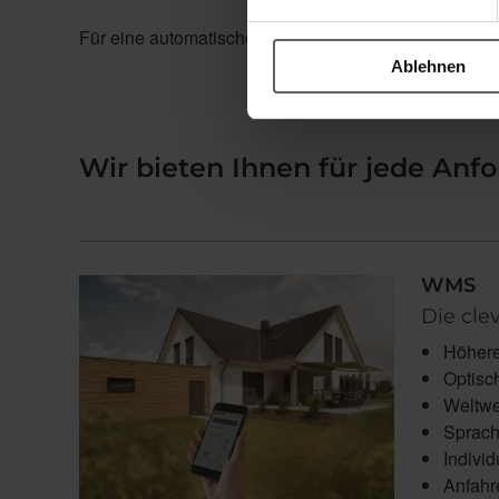
Für eine automatische Steuerung nach Helligkeit un
Ablehnen
Wir bieten Ihnen für jede An
WMS
Die cl
Höhere
Optisc
Weltwe
Sprach
Indivi
Anfahr