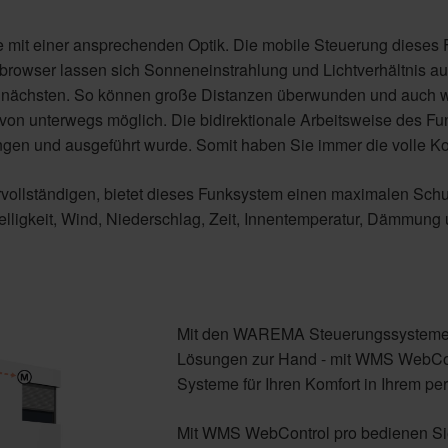
it einer ansprechenden Optik. Die mobile Steuerung dieses Funk
owser lassen sich Sonneneinstrahlung und Lichtverhältnis auto
nächsten. So können große Distanzen überwunden und auch we
von unterwegs möglich. Die bidirektionale Arbeitsweise des Fun
gen und ausgeführt wurde. Somit haben Sie immer die volle Kon
llständigen, bietet dieses Funksystem einen maximalen Schu
igkeit, Wind, Niederschlag, Zeit, Innentemperatur, Dämmung
Mit den WAREMA Steuerungssystemen
Lösungen zur Hand - mit WMS WebCon
Systeme für Ihren Komfort in Ihrem p
Mit WMS WebControl pro bedienen Sie 