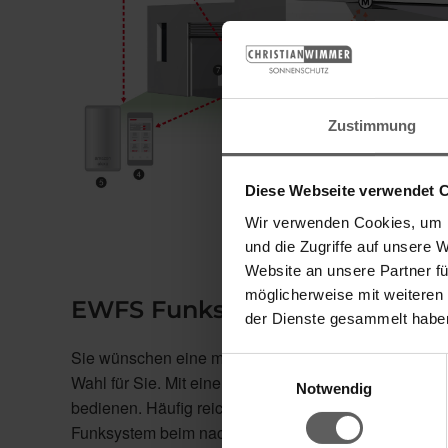
Zustimmung
Diese Webseite verwendet 
Wir verwenden Cookies, um I
und die Zugriffe auf unsere 
Website an unsere Partner fü
möglicherweise mit weiteren
EWFS Funksystem
der Dienste gesammelt habe
Sie wünschen eine mühelose Steuerung Ihres Sonnen
Einwilligungsauswahl
Wahl für Sie. Mit einem EWFS Sender steuern Sie be
Notwendig
bedienen. Häufig reicht ein einzelner Tastendruck, 
Funksystem beim nachträglichen Ausbau der Steueru