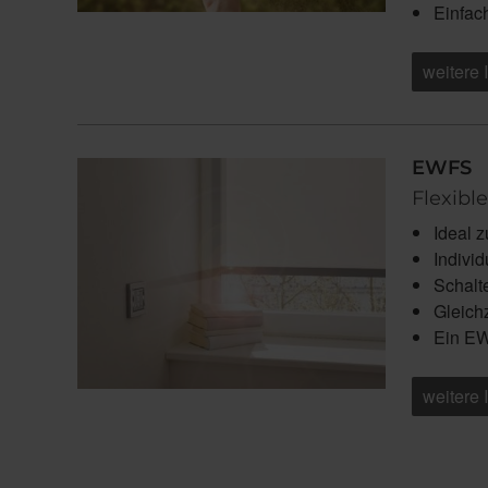
Einfac
weitere 
EWFS
Flexibl
Ideal 
Indivi
Schalt
Gleich
Ein EW
weitere 