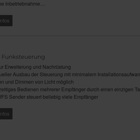
he Inbetriebnahme…
Infos
e Funksteuerung
zur Erweiterung und Nachrüstung
dueller Ausbau der Steuerung mit minimalem Installationsaufwa
en und Dimmen von Licht möglich
zeitiges Bedienen mehrerer Empfänger durch einen einzigen T
FS Sender steuert beliebig viele Empfänger
Infos