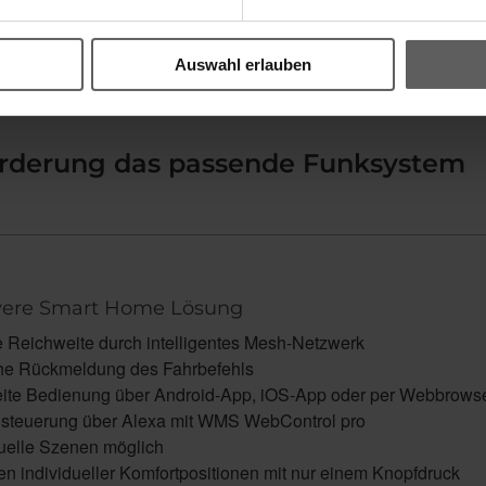
d Wetter sorgen die cleveren EWFS Sensoren.
Auswahl erlauben
forderung das passende Funksystem
evere Smart Home Lösung
 Reichweite durch intelligentes Mesh-Netzwerk
he Rückmeldung des Fahrbefehls
ite Bedienung über Android-App, iOS-App oder per Webbrows
steuerung über Alexa mit WMS WebControl pro
duelle Szenen möglich
en individueller Komfortpositionen mit nur einem Knopfdruck