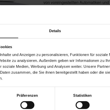
von voreingestellten Automatiken un
Sonnenschutzfachhändler. Wenn Sie me
vernetzen möchten, ist WMS homee die 
Haushaltsgeräte und Co. jederzeit flex
Details
Cookies
nhalte und Anzeigen zu personalisieren, Funktionen für soziale
Website zu analysieren. Außerdem geben wir Informationen zu I
r soziale Medien, Werbung und Analysen weiter. Unsere Partner
 Daten zusammen, die Sie ihnen bereitgestellt haben oder die s
n.
schutzes? So intuitiv wie die Bedienung Ihres Fernsehgeräte
liebig viele Empfänger. Dies ermöglicht Ihnen Sonnenschutz o
Präferenzen
Statistiken
um eine Vielzahl von Empfängern gleichzeitig anzusprechen. Be
ng. Die Komponenten lassen sich mit minimalen Installationsa