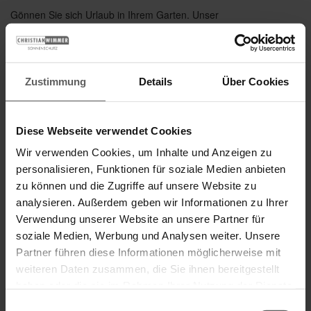
Gönnen Sie sich Urlaub in Ihrem Garten. Unser
leichtes Sonnensegel begeistert durch die
charakteristische quadratische Tuchform und bietet
eine perfekte Kombination von modernem Design
und hochwertiger Verschattung – ganz gleich, ob
Zustimmung
Details
Über Cookies
freistehend oder an der Wand montiert. Die
Kurbelbedienung ermöglicht ein einfaches Ein- und
Ausfahren – ohne Stromversorgung und Verlegen
Diese Webseite verwendet Cookies
von Kabeln.
Wir verwenden Cookies, um Inhalte und Anzeigen zu
personalisieren, Funktionen für soziale Medien anbieten
zu können und die Zugriffe auf unsere Website zu
Brillante Extras
analysieren. Außerdem geben wir Informationen zu Ihrer
Verwendung unserer Website an unsere Partner für
soziale Medien, Werbung und Analysen weiter. Unsere
Weitere Informationen zu Ausstattungs-
Extras Sonea Sonnensegel
Partner führen diese Informationen möglicherweise mit
weiteren Daten zusammen, die Sie ihnen bereitgestellt
haben oder die sie im Rahmen Ihrer Nutzung der Dienste
gesammelt haben.
Farben & Stoffe
Einwilligungsauswahl