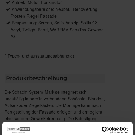
Antrieb: Motor, Funkmotor
Anwendungsbereiche: Neubau, Renovierung,
Pfosten-Riegel-Fassade
Bespannung: Screen, Soltis Veozip, Soltis 92,
Acryl, Twilight Pearl, WAREMA SecuTex-Gewebe
A2
(*Typen- und ausstattungsabhängig)
Produktbeschreibung
Die Schacht-System-Markise integriert sich
unauffällig in bereits vorhandene Schächte, Blenden,
Aufsetzoder Ziegelkästen. Die Montage kann nach
Fertigstellung der Fassade erfolgen und ermöglicht
eine saubere Gewerketrennung. Die Befestigung
erfolgt einfach und effizient über die
Führungsschiene.