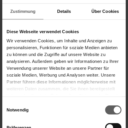
Zustimmung
Details
Über Cookies
Brillante Extras
Geländersystem VisioNeo Sun
Diese Webseite verwendet Cookies
Wir verwenden Cookies, um Inhalte und Anzeigen zu
Weitere Informationen zu
personalisieren, Funktionen für soziale Medien anbieten
Ausstattungsextras Fenster-Markisen
zu können und die Zugriffe auf unsere Website zu
Weitere Informationen zu Stoffqualitäten
analysieren. Außerdem geben wir Informationen zu Ihrer
Verwendung unserer Website an unsere Partner für
soziale Medien, Werbung und Analysen weiter. Unsere
Partner führen diese Informationen möglicherweise mit
Farben & Stoffe
weiteren Daten zusammen, die Sie ihnen bereitgestellt
haben oder die sie im Rahmen Ihrer Nutzung der Dienste
Weitere Informationen
gesammelt haben.
Einwilligungsauswahl
Notwendig
Das könnte Sie auch interessieren
Präferenzen