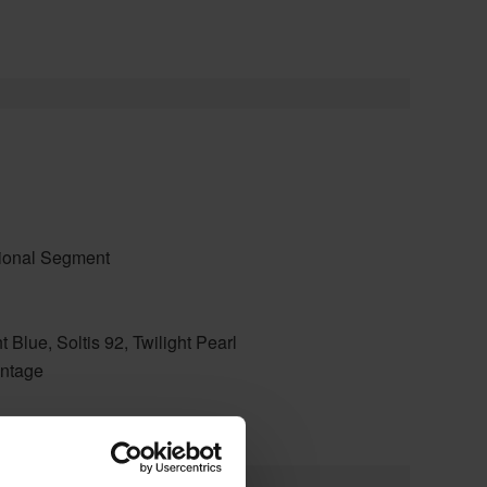
tional Segment
t Blue, Soltis 92, Twilight Pearl
ntage