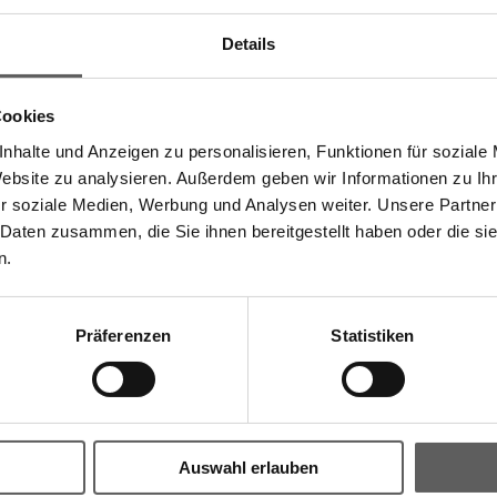
Vielseitig, funktional, begeisternd: Diese kompakte
Kassette fügt sich stilvoll in jede Fassade ein und
Details
Kassetten-Markise bietet alles, was einen
zuverlässigen Sonnenschutz ausmacht. Die ovale
Cookies
nhalte und Anzeigen zu personalisieren, Funktionen für soziale
Website zu analysieren. Außerdem geben wir Informationen zu I
Brillante Extras
r soziale Medien, Werbung und Analysen weiter. Unsere Partner
 Daten zusammen, die Sie ihnen bereitgestellt haben oder die s
Volant-Rollo mit Kurbel/Motor oder WMS Komfort-Steu
n.
Integrierte LED-Stripes
Volant
LED-Stripe Lichtschiene
Präferenzen
Statistiken
Heizstrahler
Bedienung mittels WMS Sender
WMS Windsensor schützt die Markise bei starkem Win
Tuchbeschriftung (Siebdruck)
Wandanschlussprofil mit Regendach
Auswahl erlauben