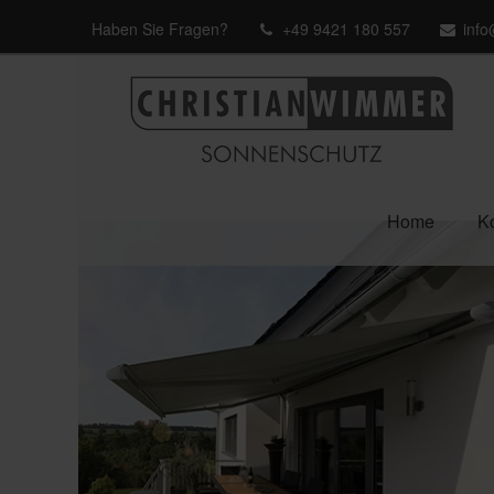
Haben Sie Fragen?
+49 9421 180 557
inf
Home
Ko