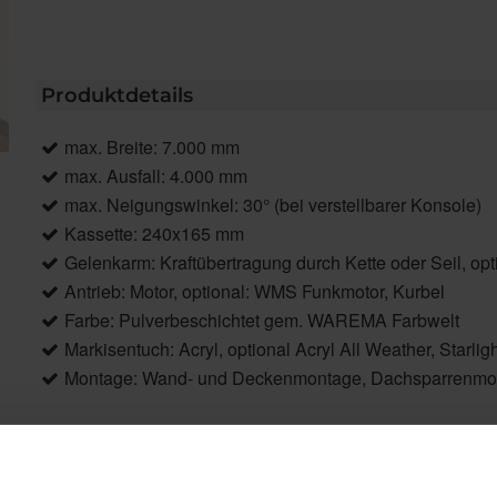
Produktdetails
max. Breite: 7.000 mm
max. Ausfall: 4.000 mm
max. Neigungswinkel: 30° (bei verstellbarer Konsole)
Kassette: 240x165 mm
Gelenkarm: Kraftübertragung durch Kette oder Seil, op
Antrieb: Motor, optional: WMS Funkmotor, Kurbel
Farbe: Pulverbeschichtet gem. WAREMA Farbwelt
Markisentuch: Acryl, optional Acryl All Weather, Starligh
Montage: Wand- und Deckenmontage, Dachsparrenmo
Produktbeschreibung