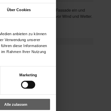
Über Cookies
schützt Tuch sowie Gelenkarme vor Wind und Wetter.
 Medien anbieten zu können
hrer Verwendung unserer
 führen diese Informationen
ie im Rahmen Ihrer Nutzung
erung
Marketing
d
Alle zulassen