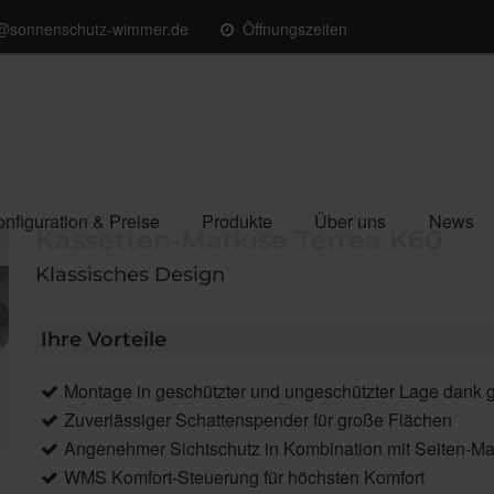
o@sonnenschutz-wimmer.de
Öffnungszeiten
nfiguration & Preise
Produkte
Über uns
News
Kassetten-Markise Terrea K60
Klassisches Design
Ihre Vorteile
Montage in geschützter und ungeschützter Lage dank 
Zuverlässiger Schattenspender für große Flächen
Angenehmer Sichtschutz in Kombination mit Seiten-Mar
WMS Komfort-Steuerung für höchsten Komfort