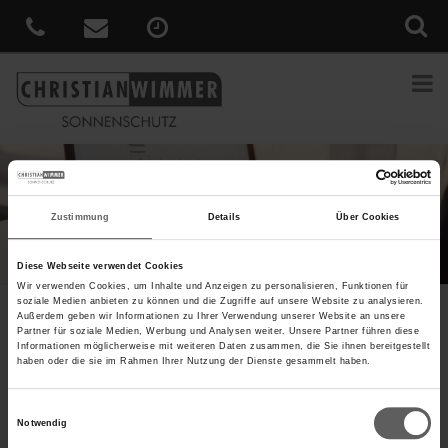
Zustimmung
Details
Über Cookies
Diese Webseite verwendet Cookies
Wir verwenden Cookies, um Inhalte und Anzeigen zu personalisieren, Funktionen für
soziale Medien anbieten zu können und die Zugriffe auf unsere Website zu analysieren.
Sie sind hier:
Home
»
Konfiguration & Preise
»
Sonnenschutz
Außerdem geben wir Informationen zu Ihrer Verwendung unserer Website an unsere
Balkon & Terrasse
Partner für soziale Medien, Werbung und Analysen weiter. Unsere Partner führen diese
Informationen möglicherweise mit weiteren Daten zusammen, die Sie ihnen bereitgestellt
haben oder die sie im Rahmen Ihrer Nutzung der Dienste gesammelt haben.
Sonnenschutz auf Balkon und
Terrasse –
Einwilligungsauswahl
konfigurieren und Preis ermitteln
Notwendig